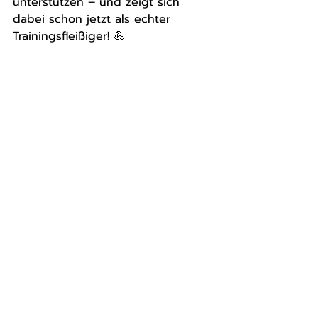
unterstützen – und zeigt sich 
dabei schon jetzt als echter 
Trainingsfleißiger! 💪
Lukas Stammnitz auf dem Bild 