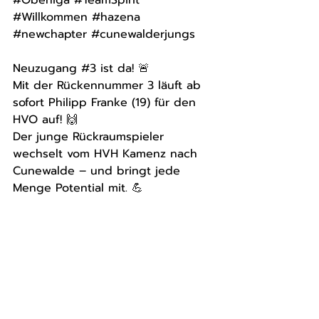
#Oberliga
#TeamSpirit
#Willkommen
#hazena
#newchapter
#cunewalderjungs
Neuzugang 
#3
 ist da! 🚨
Mit der Rückennummer 3 läuft ab 
sofort Philipp Franke (19) für den 
HVO auf! 🙌
Der junge Rückraumspieler 
wechselt vom HVH Kamenz nach 
Cunewalde – und bringt jede 
Menge Potential mit. 💪