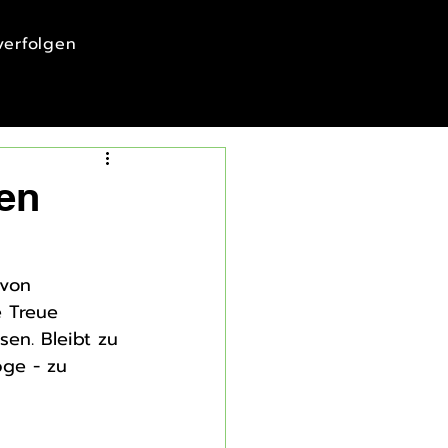
 verfolgen
ren
 von 
 Treue 
sen. Bleibt zu 
öge - zu 