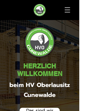
HERZLICH
WILLKOMMEN
beim HV Oberlausitz
Cunewalde
Das sind wir