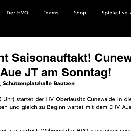
Der HVO
Teams
Shop
Spiele live
ht Saisonauftakt! Cune
 Aue JT am Sonntag!
, Schützenplatzhalle Bautzen
5 Uhr) startet der HV Oberlausitz Cunewalde in di
sen und gleich zu Beginn wartet mit dem EHV Aue 
bei klar verteilt: Während der HVO nach einer spiel