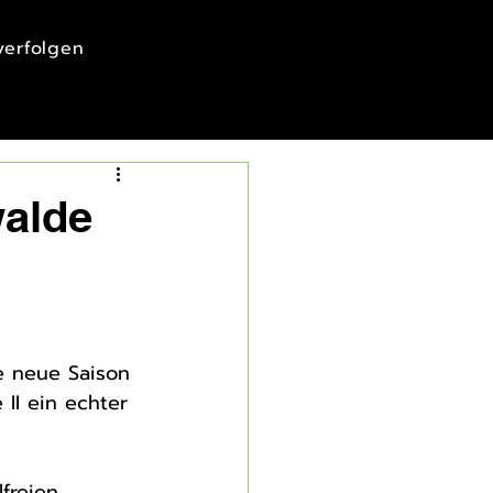
 verfolgen
walde
e neue Saison 
II ein echter 
freien 