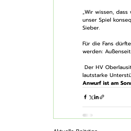
„Wir wissen, dass
unser Spiel konse
Sieber.
Für die Fans dürft
werden: Außenseit
 Der HV Oberlausitz Cunewalde freut sich dabei auf eine volle Halle und die 
lautstarke Unters
Anwurf ist am Son