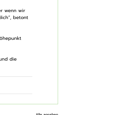
er wenn wir 
ich“, betont 
Höhepunkt 
Alle ansehen