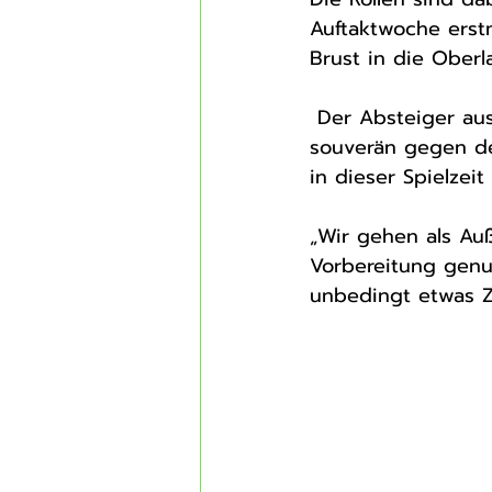
Auftaktwoche erstm
Brust in die Oberla
 Der Absteiger aus der Mitteldeutschen Oberliga gewann sein erstes Saisonspiel 
souverän gegen de
in dieser Spielzeit
„Wir gehen als Auß
Vorbereitung genut
unbedingt etwas Z