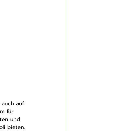
 auch auf 
m für 
ften und 
li bieten.