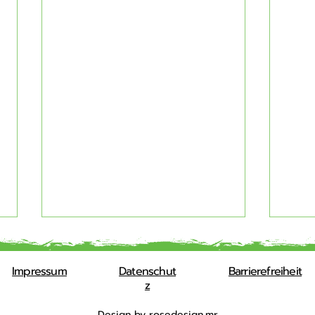
Impressum
Datenschut
Barrierefreiheit
z
Design by
rosedesign.mr