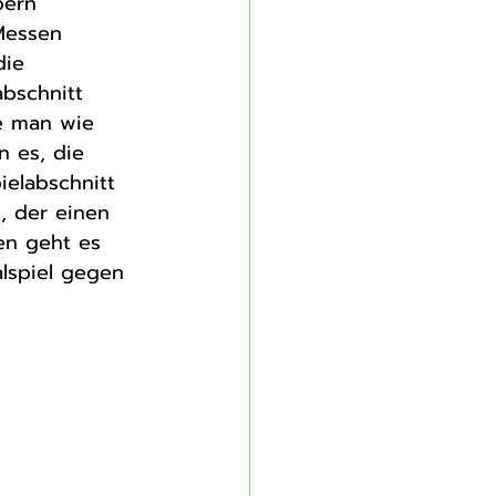
bern 
Messen 
die 
abschnitt 
e man wie 
n es, die 
ielabschnitt 
, der einen 
en geht es 
lspiel gegen 