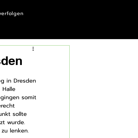
 verfolgen
sden
eg in Dresden 
 Halle 
 gingen somit 
erecht 
nkt sollte 
zt wurde. 
 zu lenken. 