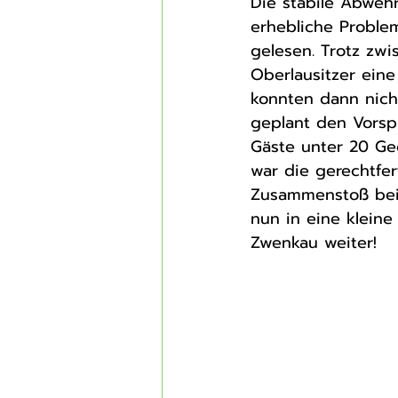
Die stabile Abwehr
erhebliche Proble
gelesen. Trotz zwi
Oberlausitzer eine
konnten dann nich
geplant den Vorspr
Gäste unter 20 Geg
war die gerechtfe
Zusammenstoß bei 
nun in eine klein
Zwenkau weiter! 