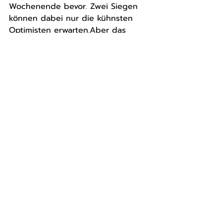
Wochenende bevor. Zwei Siegen 
können dabei nur die kühnsten 
Optimisten erwarten.Aber das 
Team wird alles in die Waagschale 
werfen!
Aktuelle Beiträge
Alle ansehen