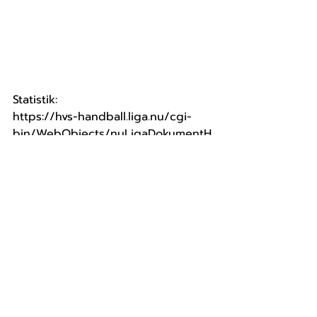
Statistik: 
https://hvs-handball.liga.nu/cgi-
bin/WebObjects/nuLigaDokumentH
BDE.woa/wa/nuDokument?
dokument=meetingReportHB&meeti
ng=7422132&etag=e6f95e7b-1c69-
4557-9b0f-6aecfe06f848
Aktuelle Beiträge
Alle ansehen