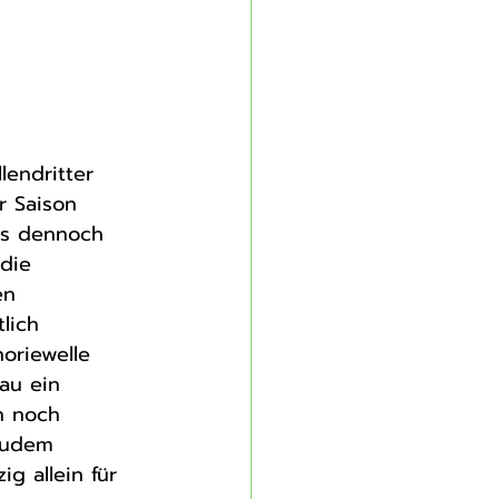
endritter 
r Saison 
ns dennoch 
die 
en 
lich 
oriewelle 
au ein 
h noch 
zudem 
ig allein für 