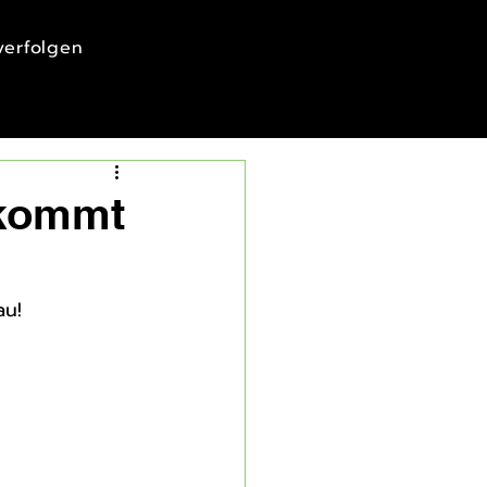
 verfolgen
 kommt
au!