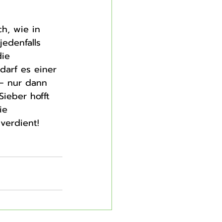
h, wie in 
edenfalls 
ie 
darf es einer 
– nur dann 
ieber hofft 
ie 
verdient!