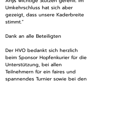
Anys wichtige Stützen gefehlt. Im 
Umkehrschluss hat sich aber 
gezeigt, dass unsere Kaderbreite 
stimmt.“
Dank an alle Beteiligten
Der HVO bedankt sich herzlich 
beim Sponsor Hopfenkurier für die 
Unterstützung, bei allen 
Teilnehmern für ein faires und 
spannendes Turnier sowie bei den 
Schiedsrichtern aus dem Bezirk für 
ihren Einsatz und ihre Bereitschaft.
Mit dem Turniersieg im Rücken 
blickt das Team nun mit Zuversicht 
auf die neue Saison.