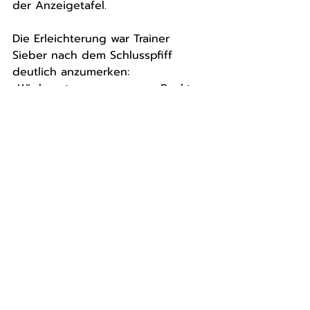
der Anzeigetafel.
Die Erleichterung war Trainer 
Sieber nach dem Schlusspfiff 
deutlich anzumerken:
„Wir konnten nun unseren Punkt 
aus der Vorwoche beim 
Tabellenzweiten in Aue vergolden 
und haben etwas Luft zu den 
Neißestädtern geschaffen. 
Aufgrund des besseren direkten 
Vergleichs sind es für uns quasi 
vier statt nur drei Punkte 
Vorsprung.“
Abgerundet wurde der besondere 
Handballabend durch den 
Spieltagssponsor EWB Bautzen, 
der mit Maskottchen, einer 