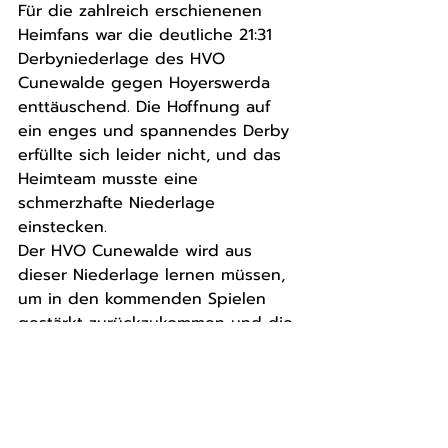
Für die zahlreich erschienenen 
Heimfans war die deutliche 21:31 
Derbyniederlage des HVO 
Cunewalde gegen Hoyerswerda 
enttäuschend. Die Hoffnung auf 
ein enges und spannendes Derby 
erfüllte sich leider nicht, und das 
Heimteam musste eine 
schmerzhafte Niederlage 
einstecken. 
Der HVO Cunewalde wird aus 
dieser Niederlage lernen müssen, 
um in den kommenden Spielen 
gestärkt zurückzukommen und die 
letzten nötigen Punkte für den 
Klassenverbleib perfekt zu 
machen. Hierzu verbleiben 5 
Matchbälle - welche die 
Mannschaft frühzeitig verwandeln 