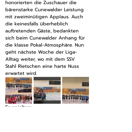
honorierten die Zuschauer die 
bärenstarke Cunewalder Leistung 
mit zweiminütigen Applaus. Auch 
die keinesfalls überheblich 
auftretenden Gäste, bedankten 
sich beim Cunewalder Anhang für 
die klasse Pokal-Atmosphäre. Nun 
geht nächste Woche der Liga-
Alltag weiter, wo mit dem SSV 
Stahl Rietschen eine harte Nuss 
erwartet wird.
Es spielten:
Stopp, Huschenbett; Mühlan(4), 
Israel(3), Welz(3), Kästner(6), 
Brabec(8), Schulze, Richter, Sieber, 