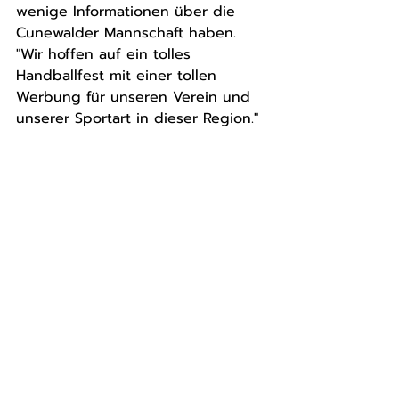
wenige Informationen über die 
Cunewalder Mannschaft haben. 
"Wir hoffen auf ein tolles 
Handballfest mit einer tollen 
Werbung für unseren Verein und 
unserer Sportart in dieser Region." 
rührt Sieber nochmals in der 
Werbetrommel. Anwurf der 
Begegnung in der Bautzner 
Schützenplatzhalle ist 16.00 Uhr.
Aktuelle Beiträge
Alle ansehen