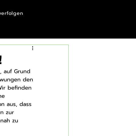
 verfolgen
!
, auf Grund 
ezwungen den 
Wir befinden 
ne 
n aus, dass 
n zur 
tnah zu 