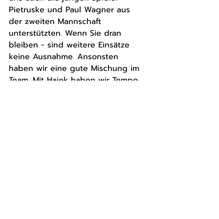
Pietruske und Paul Wagner aus 
der zweiten Mannschaft 
unterstützten. Wenn Sie dran 
bleiben - sind weitere Einsätze 
keine Ausnahme. Ansonsten 
haben wir eine gute Mischung im 
Team. Mit Hajek haben wir Tempo 
hinzugewonnen und Mertig bringt 
uns die erhoffte Treffsicherheit auf 
der Rechtsaußen-Position. Jetzt gilt 
es auf dem Teppich zu bleiben 
und die gezeigten Leistungen 
nicht überzubewerten. Dennoch 
gibt uns der aktuelle 
Leistungsstand ein gutes Gefühl." 
bilanzierte HVO Trainer Florian 
Sieber! 