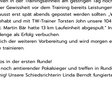
ien in der Trainingseinheit am gestrigen Tag noc
der Gewissheit vor dem Training bereits Leistungen
usst erst spät abends gepostet werden sollten. „
ehabt und mit TW-Trainer Torsten John unsere 104
. Martin Bär hatte 13 km Laufeinheit abgespult.“ I
enge als Erfolg verbuchen. 
ch der weiteren Vorbereitung und wird morgen e
 trainieren.
los in der ersten Runde! 
noch amtierender Pokalsieger und treffen in Rund
nig! Unsere Schiedsrichterin 
Linda Bernd
t 
fungiert