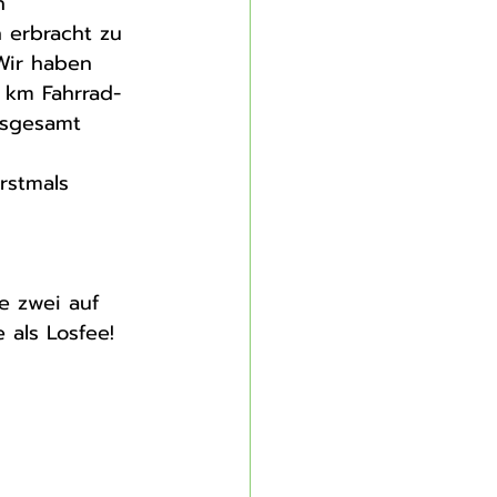
h 
 erbracht zu 
Wir haben 
 km Fahrrad-
nsgesamt 
rstmals 
e zwei auf 
e als Losfee!