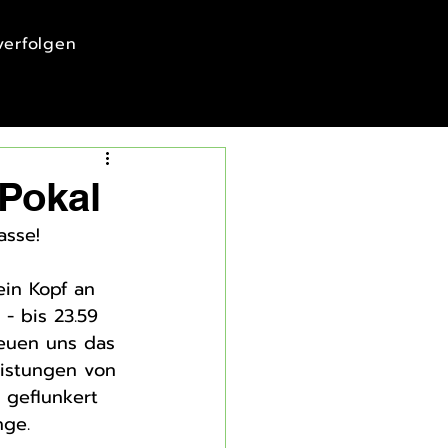
 verfolgen
Pokal
asse!
ein Kopf an 
- bis 23.59 
reuen uns das 
eistungen von 
 geflunkert 
nge. 