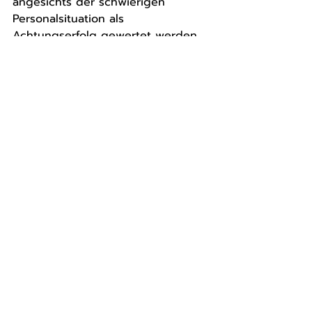
angesichts der schwierigen 
Personalsituation als 
Achtungserfolg gewertet werden 
kann.
Starke Einzelleistungen – aber 7-
Meter-Schwäche bleibt
Besonders treffsicher präsentierte 
sich erneut Denny Mertig (8 Tore), 
sowie Tom Richter und Tom Julian 
Mende (je 6 Tore). Ein großes 
Manko blieb jedoch die 
Siebenmeterquote: Erneut blieben 
- wie gegen LVB Leipzig - drei 
Strafwürfe ungenutzt. "Schaut man 
sich die Quote in der Liga an - 
sind wir zweitbestes Team vom 
Punkt - und ich bin überzeugt, 