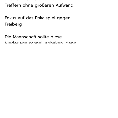
Treffern ohne größeren Aufwand.
Fokus auf das Pokalspiel gegen 
Freiberg
Die Mannschaft sollte diese 
Niederlage schnell abhaken, denn 
mit Freiberg wartet im Pokal die 
nächste große Herausforderung – 
und eine noch schwerere 
Aufgabe. „Wir wollen für unsere 
Fans ein anderes Gesicht zeigen 
und Freiberg möglichst lange 
Paroli bieten“, so Sieber. Ein 
mutigerer und konzentrierterer 
Auftritt ist dringend notwendig, 
um gegen den Favoriten bestehen 
zu können.