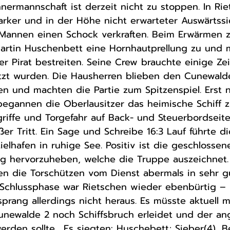
ermannschaft ist derzeit nicht zu stoppen. In Rie
arker und in der Höhe nicht erwarteter Auswärtssi
annen einen Schock verkraften. Beim Erwärmen z
Martin Huschenbett eine Hornhautprellung zu und 
er Pirat bestreiten. Seine Crew brauchte einige Zei
etzt wurden. Die Hausherren blieben den Cunewald
en und machten die Partie zum Spitzenspiel. Erst
begannen die Oberlausitzer das heimische Schiff z
riffe und Torgefahr auf Back- und Steuerbordseit
er Tritt. Ein Sage und Schreibe 16:3 Lauf führte d
ielhafen in ruhige See. Positiv ist die geschlossen
ng hervorzuheben, welche die Truppe auszeichnet.
en die Torschützen vom Dienst abermals in sehr g
r Schlussphase war Rietschen wieder ebenbürtig – 
prang allerdings nicht heraus. Es müsste aktuell m
newalde 2 noch Schiffsbruch erleidet und der an
werden sollte.  Es siegten: Huschebett; Sieber(4), 