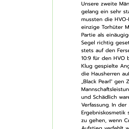
Unsere zweite Männ
gelang ein sehr st
mussten die HVO-M
einzige Torhüter 
Partie als einäugig
Segel richtig ges
stets auf den Fers
10:9 für den HVO 
Klug gespielte Ang
die Hausherren auß
„Black Pearl" gen Z
Mannschaftsleistu
und Schädlich war
Verfassung. In de
Ergebniskosmetik s
zu gehen, wenn Cu
Aufstieg verfehlt 