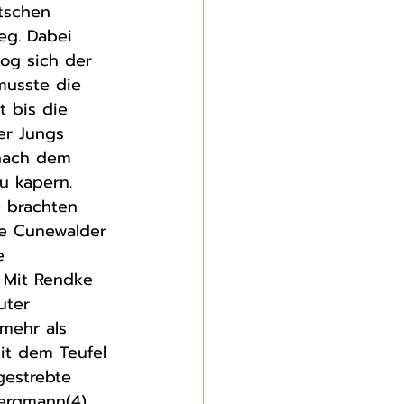
tschen 
eg. Dabei 
og sich der 
musste die 
t bis die 
er Jungs 
 nach dem 
u kapern. 
e brachten 
ie Cunewalder 
e 
 Mit Rendke 
uter 
mehr als 
it dem Teufel 
gestrebte 
Bergmann(4), 