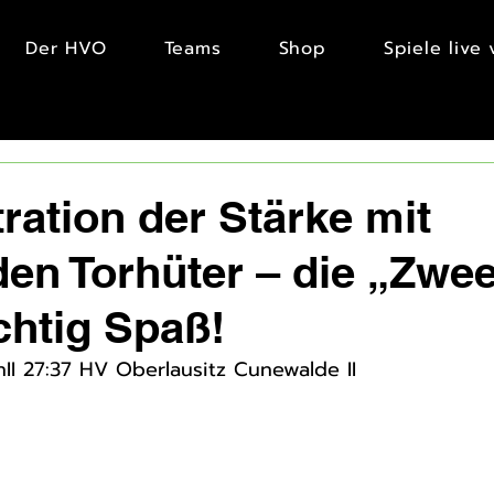
Der HVO
Teams
Shop
Spiele live
ation der Stärke mit
den Torhüter – die „Zwe
chtig Spaß!
nII 27:37 HV Oberlausitz Cunewalde II 