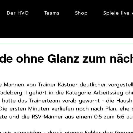
Der HVO
Teams
Shop
Spiele live
de ohne Glanz zum näc
e Mannen von Trainer Kästner deutlicher vorgestell
adeberg II gehört in die Kategorie Arbeitssieg oh
 hatte das Trainerteam vorab gewarnt - die Haushe
Die ersten Minuten verliefen noch nach Plan, ehe 
tzte und die RSV-Männer aus einem 0:5 zum 6:6 au
n wir vermeiden - durch eigene Fehler den Gegner