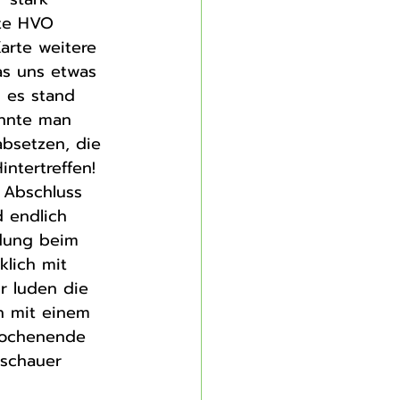
rte HVO 
arte weitere 
as uns etwas 
 es stand 
onnte man 
absetzen, die 
ntertreffen! 
 Abschluss 
 endlich 
idung beim 
lich mit 
r luden die 
n mit einem 
Wochenende 
uschauer 