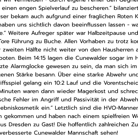
einen engen Spielverlauf zu bescheren.“ bilanzie
eser bekam auch aufgrund einer fraglichen Roten K
haben uns sichtlich davon beeinflussen lassen - w
e.“ Weitere Aufreger später war Halbzeitpause und
Tore Führung zu Buche. Allen Vorhaben zu trotz k
 zweiten Hälfte nicht weiter von den Hausherren 
 boten. Beim 14:15 lagen die Cunewalder sogar im Hi
etzte Alarmglocke gewesen zu sein, da man sich im
igenen Stärke besann. Über eine starke Abwehr und
iffsspiel gelang ein 10:2 Lauf und die Vorentsche
n Minuten waren dann wieder Magerkost und schreck
che Fehler im Angriff und Passivität in der Abweh
gebniskosmetik ein.“ Letztlich sind die HVO-Manne
n gekommen und haben nach einem spielfreien 
us Dresden zu Gast! Die hoffentlich zahlreichen Z
 verbesserte Cunewalder Mannschaft sehen! 