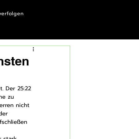
 verfolgen
hsten
t. Der 25:22 
ne zu 
rren nicht 
der 
fschließen 
 stark 